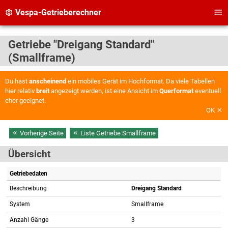
Vespa-Getrieberechner
Getriebe "Dreigang Standard"
(Smallframe)
Du hast
anscheinend
ein mobiles Gerät im Hochformat. Da viele Tabellen
hier relativ
breit
angezeigt werden, ist eine Ansicht im
Querformat
eventuell
eher geeignet.
OK
Vorherige Seite
Liste Getriebe Smallframe
Übersicht
Getriebedaten
Beschreibung
Dreigang Standard
System
Smallframe
Anzahl Gänge
3