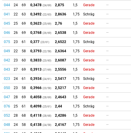
044
24
69
0,3478
2,875
1,5
Gerade
—
(24/69)
041
22
63
0,3492
2,8636
1,75
Schräg
—
(22/63)
045
25
69
0,3623
2,76
1,5
Gerade
—
(25/69)
046
26
69
0,3768
2,6538
1,5
Gerade
—
(26/69)
075
23
61
0,377
2,6522
1,75
Schräg
—
(23/61)
049
22
58
0,3793
2,6364
1,75
Gerade
—
(22/58)
042
23
60
0,3833
2,6087
1,75
Gerade
—
(23/60)
043
27
69
0,3913
2,5556
1,5
Gerade
—
(27/69)
023
24
61
0,3934
2,5417
1,75
Schräg
—
(24/61)
050
23
58
0,3966
2,5217
1,75
Gerade
—
(23/58)
047
28
69
0,4058
2,4643
1,5
Gerade
—
(28/69)
076
25
61
0,4098
2,44
1,75
Schräg
—
(25/61)
052
28
68
0,4118
2,4286
1,5
Gerade
—
(28/68)
048
24
58
0,4138
2,4167
1,75
Gerade
—
(24/58)