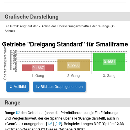
Grafische Darstellung
Die Grafik zeigt auf der Y-Achse das Übersetzungsverhältnis der
3
Gänge (X-
Achse).
Vollbild
Bild aus Graph generieren
Range
Range
des Getriebes (ohne die Primärübersetzung): Ein Erfahrungs-
und Vergleichswert, der die Spanne über alle 3Gänge darstellt, auch in
GearCalc
ausgegeben. [
1
] [
2
]. Beispiele: Langes DRT "Spitfire"
2,88
,
Hoffmann-Gespann
2,09
Dieses Getriebe:
2,8085
.