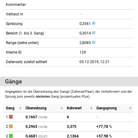
Kommentar
Verbaut in
—
Spreizung
0,3561
Bereich (1. bis 3. Gang)
0,3014
Range (siehe unten)
2,8085
Interne ID
129
Datensatz zuletzt editiert
05.12.2019, 12:21
Gänge
Angegeben ist die Übersetzung des Gangs (Zahnrad-Paar), der Umkehrwert und der
Sprung zum jeweils
nächsten
Gang (prozentuales Plus).
Gang
Übersetzung
Kehrwert
Gangsprung
1
0,1667
6
⤵
(10/60)
2
0,2963
3,375
+77,78
%
(16/54)
3
0,4681
2,1364
+57,98
%
(22/47)