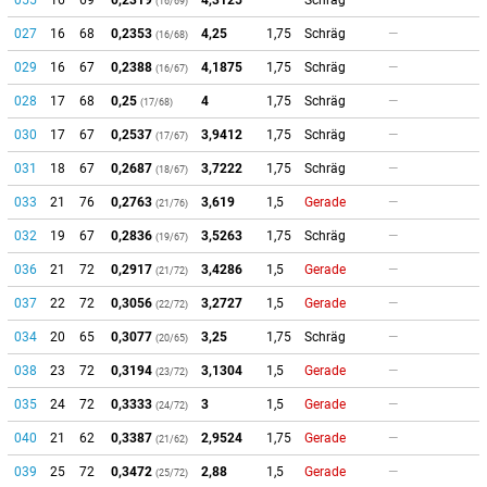
055
16
69
0,2319
4,3125
—
Schräg
—
(16/69)
027
16
68
0,2353
4,25
1,75
Schräg
—
(16/68)
029
16
67
0,2388
4,1875
1,75
Schräg
—
(16/67)
028
17
68
0,25
4
1,75
Schräg
—
(17/68)
030
17
67
0,2537
3,9412
1,75
Schräg
—
(17/67)
031
18
67
0,2687
3,7222
1,75
Schräg
—
(18/67)
033
21
76
0,2763
3,619
1,5
Gerade
—
(21/76)
032
19
67
0,2836
3,5263
1,75
Schräg
—
(19/67)
036
21
72
0,2917
3,4286
1,5
Gerade
—
(21/72)
037
22
72
0,3056
3,2727
1,5
Gerade
—
(22/72)
034
20
65
0,3077
3,25
1,75
Schräg
—
(20/65)
038
23
72
0,3194
3,1304
1,5
Gerade
—
(23/72)
035
24
72
0,3333
3
1,5
Gerade
—
(24/72)
040
21
62
0,3387
2,9524
1,75
Gerade
—
(21/62)
039
25
72
0,3472
2,88
1,5
Gerade
—
(25/72)