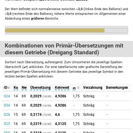
Der Wert befindet sich normalerweise zwischen
~2,0
(linkes Ende des Balkens) und
~3,0
(rechtes Ende des Balkens), höhere Werte entsprechen im Allgemeinen einer
Abdeckung eines
größeren
Bereichs.
Kombinationen von Primär-Übersetzungen mit
diesem Getriebe (Dreigang Standard)
Sortiert nach Übersetzung, aufsteigend. Zum Umsortieren die jeweilige Spalten-
Überschrift (▴▾) anklicken. Für eine tabellarische oder grafische Darstellung der
jeweiligen Primär-Übersetzung mit diesem Getriebe das jeweilige Symbol in den
letzten beiden Spalten anklicken.
ID
Ku
Nw
Übersetzung
Kehrwert
𝓂
Verzahnung
Bemerkungen
024
14
69
0,2029
4,9286
1,75
Schräg
—
(14/69)
054
14
69
0,2029
4,9286
—
Schräg
—
(14/69)
026
15
69
0,2174
4,6
1,75
Schräg
—
(15/69)
025
16
69
0,2319
4,3125
1,75
Schräg
—
(16/69)