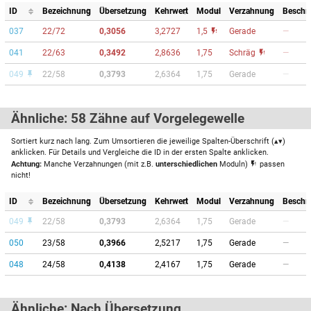
ID
Bezeichnung
Übersetzung
Kehrwert
Modul
Verzahnung
Beschr
037
22/72
0,3056
3,2727
1,5
Gerade
—
041
22/63
0,3492
2,8636
1,75
Schräg
—
049
22/58
0,3793
2,6364
1,75
Gerade
—
Ähnliche: 58 Zähne auf Vorgelegewelle
Sortiert kurz nach lang. Zum Umsortieren die jeweilige Spalten-Überschrift (▴▾)
anklicken. Für Details und Vergleiche die ID in der ersten Spalte anklicken.
Achtung:
Manche Verzahnungen (mit z.B.
unterschiedlichen
Moduln)
passen
nicht!
ID
Bezeichnung
Übersetzung
Kehrwert
Modul
Verzahnung
Beschr
049
22/58
0,3793
2,6364
1,75
Gerade
—
050
23/58
0,3966
2,5217
1,75
Gerade
—
048
24/58
0,4138
2,4167
1,75
Gerade
—
Ähnliche: Nach Übersetzung