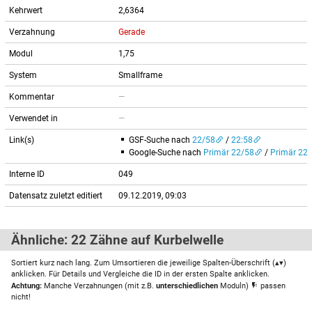
Kehrwert
2,6364
Verzahnung
Gerade
Modul
1,75
System
Smallframe
Kommentar
—
Verwendet in
—
Link(s)
GSF-Suche nach
22/58
/
22:58
Google-Suche nach
Primär 22/58
/
Primär 22:
Interne ID
049
Datensatz zuletzt editiert
09.12.2019, 09:03
Ähnliche: 22 Zähne auf Kurbelwelle
Sortiert kurz nach lang. Zum Umsortieren die jeweilige Spalten-Überschrift (▴▾)
anklicken. Für Details und Vergleiche die ID in der ersten Spalte anklicken.
Achtung:
Manche Verzahnungen (mit z.B.
unterschiedlichen
Moduln)
passen
nicht!