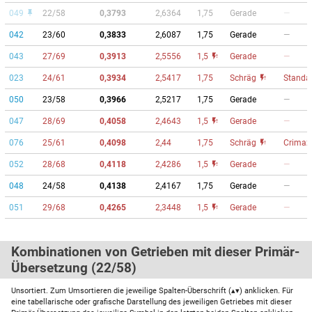
049
22/58
0,3793
2,6364
1,75
Gerade
—
042
23/60
0,3833
2,6087
1,75
Gerade
—
043
27/69
0,3913
2,5556
1,5
Gerade
—
023
24/61
0,3934
2,5417
1,75
Schräg
Standa
050
23/58
0,3966
2,5217
1,75
Gerade
—
047
28/69
0,4058
2,4643
1,5
Gerade
—
076
25/61
0,4098
2,44
1,75
Schräg
Crimaz-
052
28/68
0,4118
2,4286
1,5
Gerade
—
048
24/58
0,4138
2,4167
1,75
Gerade
—
051
29/68
0,4265
2,3448
1,5
Gerade
—
Kombinationen von Getrieben mit dieser Primär-
Übersetzung (22/58)
Unsortiert. Zum Umsortieren die jeweilige Spalten-Überschrift (▴▾) anklicken. Für
eine tabellarische oder grafische Darstellung des jeweiligen Getriebes mit dieser