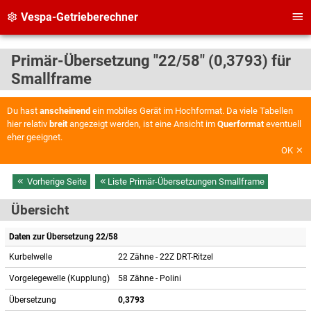
Vespa-Getrieberechner
Primär-Übersetzung "22/58" (0,3793) für
Smallframe
Du hast
anscheinend
ein mobiles Gerät im Hochformat. Da viele Tabellen
hier relativ
breit
angezeigt werden, ist eine Ansicht im
Querformat
eventuell
eher geeignet.
OK
Vorherige Seite
Liste Primär-Übersetzungen Smallframe
Übersicht
Daten zur Übersetzung 22/58
Kurbelwelle
22 Zähne - 22Z DRT-Ritzel
Vorgelegewelle (Kupplung)
58 Zähne - Polini
Übersetzung
0,3793