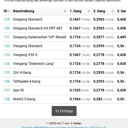
Primär-Übersetzung das jeweilige Symbol in den letzten beiden Spalten anklicken.
ID
Beschreibung
1. Gang
2. Gang
3. Gan
129
Dreigang Standard
0,1667
0,2963
0,4681
(10/60)
(16/54)
130
Dreigang Standard mit DRT 48Z
0,1667
0,2963
0,4583
(10/60)
(16/54)
131
Dreigang italienisches "HP"-Modell
0,1724
0,3077
0,4894
(10/58)
(16/52)
132
Viergang Standard
0,1724
0,2593
0,36
(10/58)
(14/54)
(1
133
Viergang V50 S
0,1667
0,2778
0,4286
(10/60)
(15/54)
134
Viergang "Österreich Lang"
0,1724
0,2778
0,4286
(10/58)
(15/54)
135
Zirri 4-Gang
0,1724
0,2593
0,36
(10/58)
(14/54)
(1
136
Taffspeed 4-Gang
0,1724
0,2593
0,36
(10/58)
(14/54)
(1
137
Ape 50
0,1525
0,2778
0,4286
(9/59)
(15/54)
138
Worb5 5-Gang
0,1964
0,283
0,36
(11/56)
(15/53)
(1
11
Einträge
2026 mit
von
Stefan.
Kontakt
-
Hilfe/Bedienung
-
Impressum/Datenschutz
-
GSF-Topic