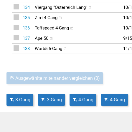
134
Viergang "Österreich Lang"
10/1
135
Zirri 4-Gang
10/1
136
Taffspeed 4-Gang
10/1
137
Ape 50
9/15
138
Worb5 5-Gang
11/1
Ausgewählte miteinander vergleichen
(0)
3-Gang
3-Gang
4-Gang
4-Gang