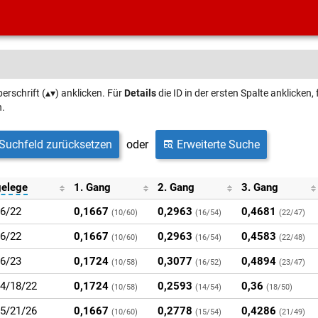
erschrift (▴▾) anklicken. Für
Details
die ID in der ersten Spalte anklicken
n.
Suchfeld zurücksetzen
oder
Erweiterte Suche
gelege
1. Gang
2. Gang
3. Gang
6/22
0,1667
0,2963
0,4681
(10/60)
(16/54)
(22/47)
6/22
0,1667
0,2963
0,4583
(10/60)
(16/54)
(22/48)
6/23
0,1724
0,3077
0,4894
(10/58)
(16/52)
(23/47)
4/18/22
0,1724
0,2593
0,36
(10/58)
(14/54)
(18/50)
5/21/26
0,1667
0,2778
0,4286
(10/60)
(15/54)
(21/49)