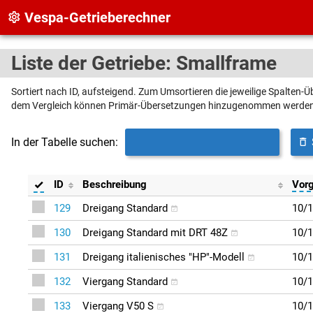
Vespa-Getrieberechner
Liste der Getriebe: Smallframe
Sortiert nach ID, aufsteigend. Zum Umsortieren die jeweilige Spalten-Üb
dem Vergleich können Primär-Übersetzungen hinzugenommen werde
In der Tabelle suchen:
ID
Beschreibung
Vor
129
Dreigang Standard
10/1
130
Dreigang Standard mit DRT 48Z
10/1
131
Dreigang italienisches "HP"-Modell
10/1
132
Viergang Standard
10/1
133
Viergang V50 S
10/1