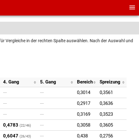
, für Vergleiche in der rechten Spalte auswählen. Nach der Auswahl und
4. Gang
5. Gang
Bereich
Spreizung
---
---
0,3014
0,3561
---
---
0,2917
0,3636
---
---
0,3169
0,3523
0,4783
---
0,3058
0,3605
(22/46)
0,6047
---
0,438
0,2756
(26/43)