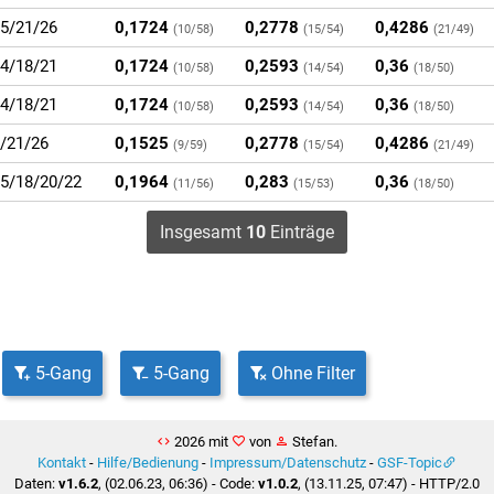
5/21/26
0,1724
0,2778
0,4286
(10/58)
(15/54)
(21/49)
4/18/21
0,1724
0,2593
0,36
(10/58)
(14/54)
(18/50)
4/18/21
0,1724
0,2593
0,36
(10/58)
(14/54)
(18/50)
/21/26
0,1525
0,2778
0,4286
(9/59)
(15/54)
(21/49)
5/18/20/22
0,1964
0,283
0,36
(11/56)
(15/53)
(18/50)
Insgesamt
10
Einträge
5-Gang
5-Gang
Ohne Filter
2026 mit
von
Stefan.
Kontakt
-
Hilfe/Bedienung
-
Impressum/Datenschutz
-
GSF-Topic
Daten:
v1.6.2
, (02.06.23, 06:36) - Code:
v1.0.2
, (13.11.25, 07:47) - HTTP/2.0