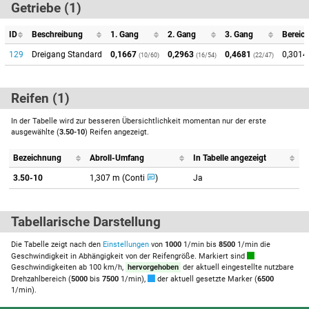
Getriebe (1)
ID
Beschreibung
1. Gang
2. Gang
3. Gang
Bereic
129
Dreigang Standard
0,1667
0,2963
0,4681
0,3014
(10/60)
(16/54)
(22/47)
Reifen (1)
In der Tabelle wird zur besseren Übersichtlichkeit momentan nur der erste
ausgewählte (
3.50-10
) Reifen angezeigt.
Bezeichnung
Abroll-Umfang
In Tabelle angezeigt
3.50-10
1,307 m (Conti
)
Ja
Tabellarische Darstellung
Die Tabelle zeigt nach den
Einstellungen
von
1000
1/min bis
8500
1/min die
Geschwindigkeit in Abhängigkeit von der Reifengröße. Markiert sind
Geschwindigkeiten ab 100 km/h,
hervorgehoben
der aktuell eingestellte nutzbare
Drehzahlbereich (
5000
bis
7500
1/min),
der aktuell gesetzte Marker (
6500
1/min).