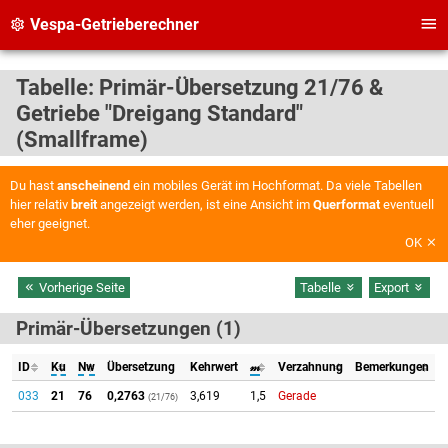
Vespa-Getrieberechner
Tabelle: Primär-Übersetzung 21/76 &
Getriebe "Dreigang Standard"
(Smallframe)
Du hast
anscheinend
ein mobiles Gerät im Hochformat. Da viele Tabellen
hier relativ
breit
angezeigt werden, ist eine Ansicht im
Querformat
eventuell
eher geeignet.
OK
Vorherige Seite
Tabelle
Export
Primär-Übersetzungen (1)
ID
Ku
Nw
Übersetzung
Kehrwert
𝓂
Verzahnung
Bemerkungen
033
21
76
0,2763
3,619
1,5
Gerade
(21/76)