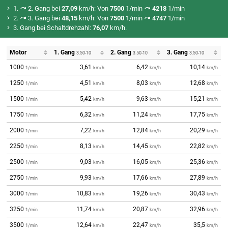
1.
2. Gang bei
27,09
km/h: Von
7500
1/min
4218
1/min
2.
3. Gang bei
48,15
km/h: Von
7500
1/min
4747
1/min
3. Gang bei Schaltdrehzahl:
76,07
km/h.
Motor
1. Gang
2. Gang
3. Gang
3.50-10
3.50-10
3.50-10
1000
3,61
6,42
10,14
1/min
km/h
km/h
km/h
1250
4,51
8,03
12,68
1/min
km/h
km/h
km/h
1500
5,42
9,63
15,21
1/min
km/h
km/h
km/h
1750
6,32
11,24
17,75
1/min
km/h
km/h
km/h
2000
7,22
12,84
20,29
1/min
km/h
km/h
km/h
2250
8,13
14,45
22,82
1/min
km/h
km/h
km/h
2500
9,03
16,05
25,36
1/min
km/h
km/h
km/h
2750
9,93
17,66
27,89
1/min
km/h
km/h
km/h
3000
10,83
19,26
30,43
1/min
km/h
km/h
km/h
3250
11,74
20,87
32,96
1/min
km/h
km/h
km/h
3500
12,64
22,47
35,5
1/min
km/h
km/h
km/h