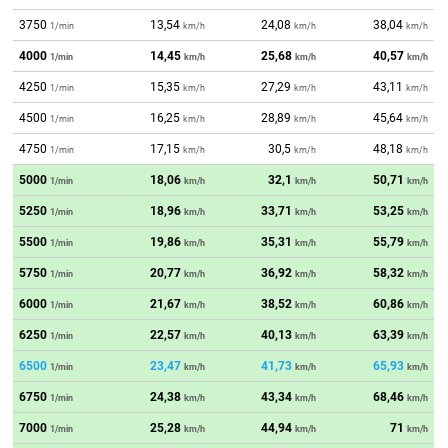
3750
13,54
24,08
38,04
1/min
km/h
km/h
km/h
4000
14,45
25,68
40,57
1/min
km/h
km/h
km/h
4250
15,35
27,29
43,11
1/min
km/h
km/h
km/h
4500
16,25
28,89
45,64
1/min
km/h
km/h
km/h
4750
17,15
30,5
48,18
1/min
km/h
km/h
km/h
5000
18,06
32,1
50,71
1/min
km/h
km/h
km/h
5250
18,96
33,71
53,25
1/min
km/h
km/h
km/h
5500
19,86
35,31
55,79
1/min
km/h
km/h
km/h
5750
20,77
36,92
58,32
1/min
km/h
km/h
km/h
6000
21,67
38,52
60,86
1/min
km/h
km/h
km/h
6250
22,57
40,13
63,39
1/min
km/h
km/h
km/h
6500
23,47
41,73
65,93
1/min
km/h
km/h
km/h
6750
24,38
43,34
68,46
1/min
km/h
km/h
km/h
7000
25,28
44,94
71
1/min
km/h
km/h
km/h