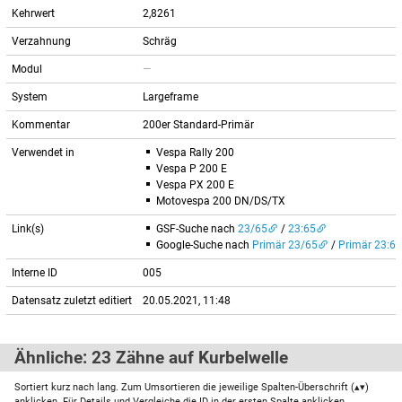
Kehrwert
2,8261
Verzahnung
Schräg
Modul
—
System
Largeframe
Kommentar
200er Standard-Primär
Verwendet in
Vespa Rally 200
Vespa P 200 E
Vespa PX 200 E
Motovespa 200 DN/DS/TX
Link(s)
GSF-Suche nach
23/65
/
23:65
Google-Suche nach
Primär 23/65
/
Primär 23:65
Interne ID
005
Datensatz zuletzt editiert
20.05.2021, 11:48
Ähnliche: 23 Zähne auf Kurbelwelle
Sortiert kurz nach lang. Zum Umsortieren die jeweilige Spalten-Überschrift (▴▾)
anklicken. Für Details und Vergleiche die ID in der ersten Spalte anklicken.