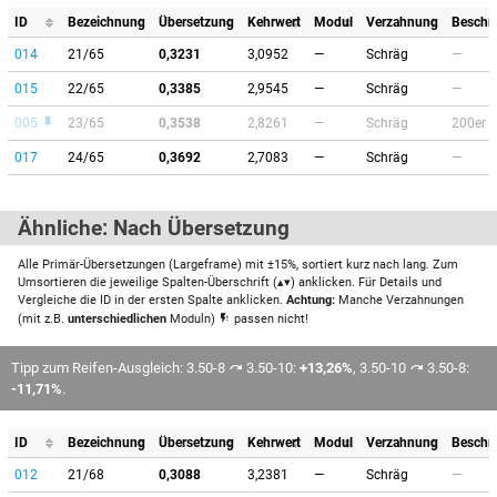
ID
Bezeichnung
Übersetzung
Kehrwert
Modul
Verzahnung
Beschr
014
21/65
0,3231
3,0952
—
Schräg
—
015
22/65
0,3385
2,9545
—
Schräg
—
005
23/65
0,3538
2,8261
—
Schräg
200er 
017
24/65
0,3692
2,7083
—
Schräg
—
Ähnliche: Nach Übersetzung
Alle Primär-Übersetzungen (Largeframe) mit ±15%, sortiert kurz nach lang. Zum
Umsortieren die jeweilige Spalten-Überschrift (▴▾) anklicken. Für Details und
Vergleiche die ID in der ersten Spalte anklicken.
Achtung:
Manche Verzahnungen
(mit z.B.
unterschiedlichen
Moduln)
passen nicht!
Tipp zum Reifen-Ausgleich: 3.50-8
3.50-10:
+13,26%
, 3.50-10
3.50-8:
-11,71%
.
ID
Bezeichnung
Übersetzung
Kehrwert
Modul
Verzahnung
Beschr
012
21/68
0,3088
3,2381
—
Schräg
—