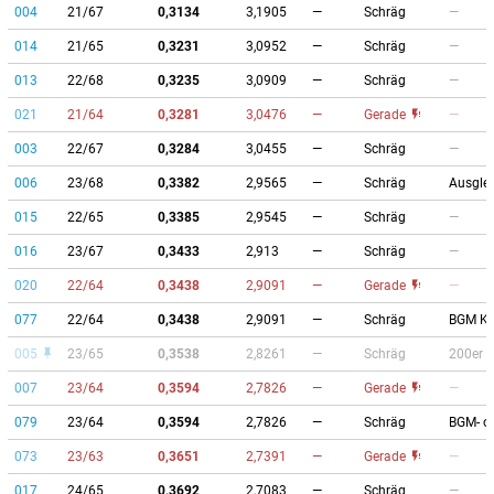
004
21/67
0,3134
3,1905
—
Schräg
—
014
21/65
0,3231
3,0952
—
Schräg
—
013
22/68
0,3235
3,0909
—
Schräg
—
021
21/64
0,3281
3,0476
—
Gerade
—
003
22/67
0,3284
3,0455
—
Schräg
—
006
23/68
0,3382
2,9565
—
Schräg
Ausglei
015
22/65
0,3385
2,9545
—
Schräg
—
016
23/67
0,3433
2,913
—
Schräg
—
020
22/64
0,3438
2,9091
—
Gerade
—
077
22/64
0,3438
2,9091
—
Schräg
BGM Ku
005
23/65
0,3538
2,8261
—
Schräg
200er 
007
23/64
0,3594
2,7826
—
Gerade
—
079
23/64
0,3594
2,7826
—
Schräg
BGM- o
073
23/63
0,3651
2,7391
—
Gerade
—
017
24/65
0,3692
2,7083
—
Schräg
—