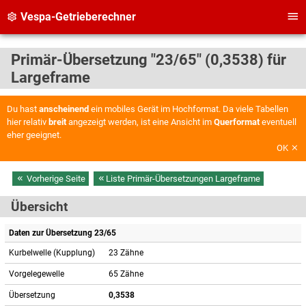
Vespa-Getrieberechner
Primär-Übersetzung "23/65" (0,3538) für
Largeframe
Du hast
anscheinend
ein mobiles Gerät im Hochformat. Da viele Tabellen
hier relativ
breit
angezeigt werden, ist eine Ansicht im
Querformat
eventuell
eher geeignet.
OK
Vorherige Seite
Liste Primär-Übersetzungen Largeframe
Übersicht
Daten zur Übersetzung 23/65
Kurbelwelle (Kupplung)
23 Zähne
Vorgelegewelle
65 Zähne
Übersetzung
0,3538