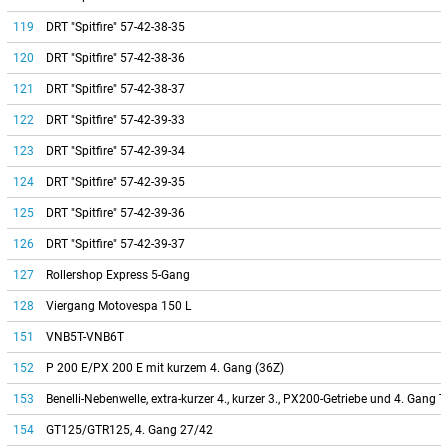
119
DRT "Spitfire" 57-42-38-35
120
DRT "Spitfire" 57-42-38-36
121
DRT "Spitfire" 57-42-38-37
122
DRT "Spitfire" 57-42-39-33
123
DRT "Spitfire" 57-42-39-34
124
DRT "Spitfire" 57-42-39-35
125
DRT "Spitfire" 57-42-39-36
126
DRT "Spitfire" 57-42-39-37
127
Rollershop Express 5-Gang
128
Viergang Motovespa 150 L
151
VNB5T-VNB6T
152
P 200 E/PX 200 E mit kurzem 4. Gang (36Z)
153
Benelli-Nebenwelle, extra-kurzer 4., kurzer 3., PX200-Getriebe und 4. Gang T
154
GT125/GTR125, 4. Gang 27/42