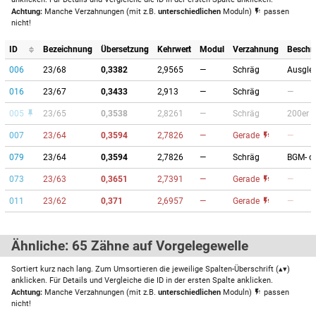
Achtung:
Manche Verzahnungen (mit z.B.
unterschiedlichen
Moduln)
passen
nicht!
ID
Bezeichnung
Übersetzung
Kehrwert
Modul
Verzahnung
Beschr
006
23/68
0,3382
2,9565
—
Schräg
Ausglei
016
23/67
0,3433
2,913
—
Schräg
—
005
23/65
0,3538
2,8261
—
Schräg
200er 
007
23/64
0,3594
2,7826
—
Gerade
—
079
23/64
0,3594
2,7826
—
Schräg
BGM- o
073
23/63
0,3651
2,7391
—
Gerade
—
011
23/62
0,371
2,6957
—
Gerade
—
Ähnliche: 65 Zähne auf Vorgelegewelle
Sortiert kurz nach lang. Zum Umsortieren die jeweilige Spalten-Überschrift (▴▾)
anklicken. Für Details und Vergleiche die ID in der ersten Spalte anklicken.
Achtung:
Manche Verzahnungen (mit z.B.
unterschiedlichen
Moduln)
passen
nicht!