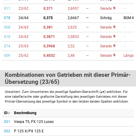
011
23/62
0,371
2,6957
—
Gerade
—
078
24/64
0,375
2,6667
—
Schräg
BGM Ku
008
24/63
0,381
2,625
—
Gerade
—
010
24/62
0,3871
2,5833
—
Gerade
—
074
25/63
0,3968
2,52
—
Gerade
—
009
25/62
0,4032
2,48
—
Gerade
Längst
Kombinationen von Getrieben mit dieser Primär-
Übersetzung (23/65)
Unsortiert. Zum Umsortieren die jeweilige Spalten-Überschrift (▴▾) anklicken. Für
eine tabellarische oder grafische Darstellung des jeweiligen Getriebes mit dieser
Primär-Übersetzung das jeweilige Symbol in den letzten beiden Spalten anklicken.
ID
Beschreibung
001
Vespa T5, PX 125 Lusso
002
P 125 X/PX 125 E