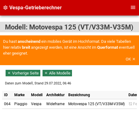
Vespa-Getrieberechner
Modell: Motovespa 125 (VT/V33M-V35M)
Du hast
anscheinend
ein mobiles Gerät im Hochformat. Da viele Tabellen
hier relativ
breit
angezeigt werden, ist eine Ansicht im
Querformat
eventuell
eher geeignet.
OK
Vorherige Seite
Alle Modelle
Daten zum Modell, Stand 29.07.2022, 06:46
ID
Marke
Modell
Architektur
Bezeichnung
Daten
064
Piaggio
Vespa
Wideframe
Motovespa 125 (VT/V33M-V35M)
Feh