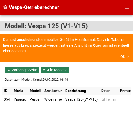
Vespa-Getrieberechner
Modell: Vespa 125 (V1-V15)
Du hast
anscheinend
ein mobiles Gerät im Hochformat. Da viele Tabellen
hier relativ
breit
angezeigt werden, ist eine Ansicht im
Querformat
eventuell
eher geeignet.
OK
Vorherige Seite
Alle Modelle
Daten zum Modell, Stand 29.07.2022, 06:46
ID
Marke
Modell
Architektur
Bezeichnung
Daten
Primärü
054
Piaggio
Vespa
Wideframe
Vespa 125 (V1-V15)
Fehlen
—