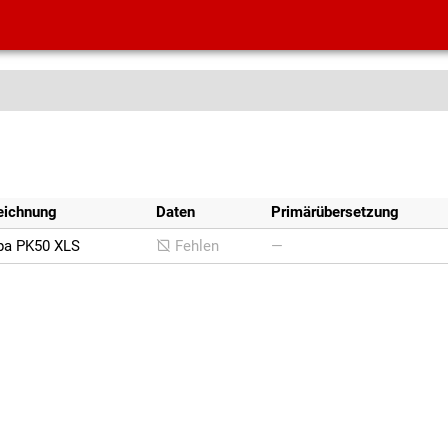
eichnung
Daten
Primärübersetzung
pa PK50 XLS
Fehlen
—