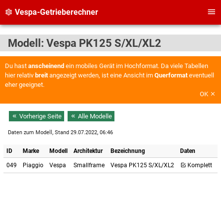
Vespa-Getrieberechner
Modell: Vespa PK125 S/XL/XL2
Du hast
anscheinend
ein mobiles Gerät im Hochformat. Da viele Tabellen
hier relativ
breit
angezeigt werden, ist eine Ansicht im
Querformat
eventuell
eher geeignet.
OK
Vorherige Seite
Alle Modelle
Daten zum Modell, Stand 29.07.2022, 06:46
ID
Marke
Modell
Architektur
Bezeichnung
Daten
P
049
Piaggio
Vespa
Smallframe
Vespa PK125 S/XL/XL2
Komplett
2