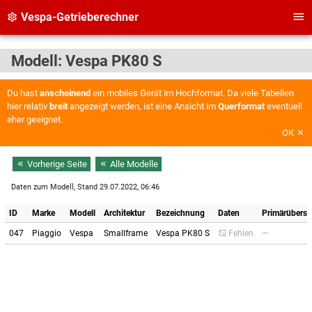
Vespa-Getrieberechner
Modell: Vespa PK80 S
Du hast
anscheinend
ein mobiles Gerät im Hochformat. Da viele Tabellen
hier relativ
breit
angezeigt werden, ist eine Ansicht im
Querformat
eventuell
eher geeignet.
OK
Vorherige Seite
Alle Modelle
Daten zum Modell, Stand 29.07.2022, 06:46
ID
Marke
Modell
Architektur
Bezeichnung
Daten
Primärüberse
047
Piaggio
Vespa
Smallframe
Vespa PK80 S
Fehlen
—