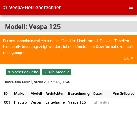
Vespa-Getrieberechner
Modell: Vespa 125
Du hast
anscheinend
ein mobiles Gerät im Hochformat. Da viele Tabellen
hier relativ
breit
angezeigt werden, ist eine Ansicht im
Querformat
eventuell
eher geeignet.
OK
Vorherige Seite
Alle Modelle
Daten zum Modell, Stand 29.07.2022, 06:46
ID
Marke
Modell
Architektur
Bezeichnung
Daten
Primärüberset
003
Piaggio
Vespa
Largeframe
Vespa 125
Fehlen
—