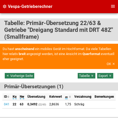
Vespa-Getrieberechner
Tabelle: Primär-Übersetzung 22/63 &
Getriebe "Dreigang Standard mit DRT 48Z"
(Smallframe)
Du hast
anscheinend
ein mobiles Gerät im Hochformat. Da viele Tabellen
hier relativ
breit
angezeigt werden, ist eine Ansicht im
Querformat
eventuell
eher geeignet.
OK
Vorherige Seite
Tabelle
Export
Primär-Übersetzungen (1)
ID
Ku
Nw
Übersetzung
Kehrwert
𝓂
Verzahnung
Bemerkungen
041
22
63
0,3492
2,8636
1,75
Schräg
(22/63)