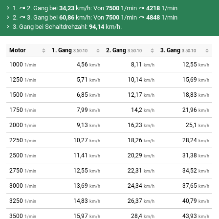
1.
2. Gang bei
34,23
km/h: Von
7500
1/min
4218
1/min
2.
3. Gang bei
60,86
km/h: Von
7500
1/min
4848
1/min
3. Gang bei Schaltdrehzahl:
94,14
km/h.
Motor
1. Gang
2. Gang
3. Gang
3.50-10
3.50-10
3.50-10
1000
4,56
8,11
12,55
1/min
km/h
km/h
km/h
1250
5,71
10,14
15,69
1/min
km/h
km/h
km/h
1500
6,85
12,17
18,83
1/min
km/h
km/h
km/h
1750
7,99
14,2
21,96
1/min
km/h
km/h
km/h
2000
9,13
16,23
25,1
1/min
km/h
km/h
km/h
2250
10,27
18,26
28,24
1/min
km/h
km/h
km/h
2500
11,41
20,29
31,38
1/min
km/h
km/h
km/h
2750
12,55
22,31
34,52
1/min
km/h
km/h
km/h
3000
13,69
24,34
37,65
1/min
km/h
km/h
km/h
3250
14,83
26,37
40,79
1/min
km/h
km/h
km/h
3500
15,97
28,4
43,93
1/min
km/h
km/h
km/h