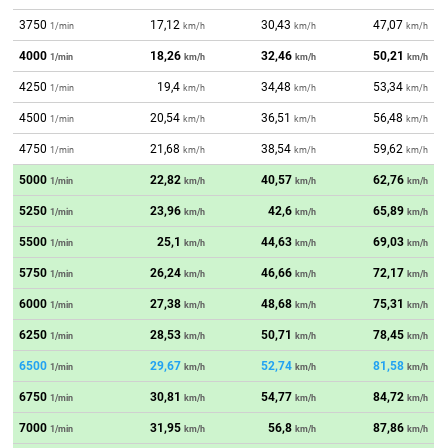
3750
17,12
30,43
47,07
1/min
km/h
km/h
km/h
4000
18,26
32,46
50,21
1/min
km/h
km/h
km/h
4250
19,4
34,48
53,34
1/min
km/h
km/h
km/h
4500
20,54
36,51
56,48
1/min
km/h
km/h
km/h
4750
21,68
38,54
59,62
1/min
km/h
km/h
km/h
5000
22,82
40,57
62,76
1/min
km/h
km/h
km/h
5250
23,96
42,6
65,89
1/min
km/h
km/h
km/h
5500
25,1
44,63
69,03
1/min
km/h
km/h
km/h
5750
26,24
46,66
72,17
1/min
km/h
km/h
km/h
6000
27,38
48,68
75,31
1/min
km/h
km/h
km/h
6250
28,53
50,71
78,45
1/min
km/h
km/h
km/h
6500
29,67
52,74
81,58
1/min
km/h
km/h
km/h
6750
30,81
54,77
84,72
1/min
km/h
km/h
km/h
7000
31,95
56,8
87,86
1/min
km/h
km/h
km/h