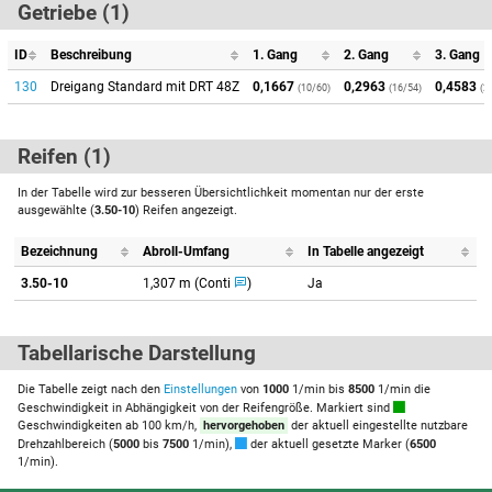
Getriebe (1)
ID
Beschreibung
1. Gang
2. Gang
3. Gang
130
Dreigang Standard mit DRT 48Z
0,1667
0,2963
0,4583
(10/60)
(16/54)
(2
Reifen (1)
In der Tabelle wird zur besseren Übersichtlichkeit momentan nur der erste
ausgewählte (
3.50-10
) Reifen angezeigt.
Bezeichnung
Abroll-Umfang
In Tabelle angezeigt
3.50-10
1,307 m (Conti
)
Ja
Tabellarische Darstellung
Die Tabelle zeigt nach den
Einstellungen
von
1000
1/min bis
8500
1/min die
Geschwindigkeit in Abhängigkeit von der Reifengröße. Markiert sind
Geschwindigkeiten ab 100 km/h,
hervorgehoben
der aktuell eingestellte nutzbare
Drehzahlbereich (
5000
bis
7500
1/min),
der aktuell gesetzte Marker (
6500
1/min).