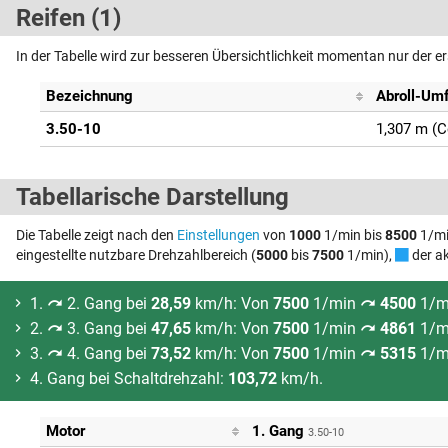
Reifen (1)
In der Tabelle wird zur besseren Übersichtlichkeit momentan nur der e
Bezeichnung
Abroll-Um
3.50-10
1,307 m (
Tabellarische Darstellung
Die Tabelle zeigt nach den
Einstellungen
von
1000
1/min bis
8500
1/mi
eingestellte nutzbare Drehzahlbereich (
5000
bis
7500
1/min),
der ak
1.
2. Gang bei
28,59
km/h: Von
7500
1/min
4500
1/m
2.
3. Gang bei
47,65
km/h: Von
7500
1/min
4861
1/m
3.
4. Gang bei
73,52
km/h: Von
7500
1/min
5315
1/m
4. Gang bei Schaltdrehzahl:
103,72
km/h.
Motor
1. Gang
3.50-10