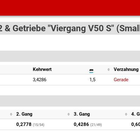
 & Getriebe "Viergang V50 S" (Smal
Kehrwert
𝓂
Verzahnung
3,4286
1,5
Gerade
2. Gang
3. Gang
4. 
0,2778
0,4286
0,6
(15/54)
(21/49)