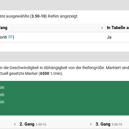
rste ausgewählte (
3.50-10
) Reifen angezeigt.
fang
In Tabelle 
Conti
)
Ja
n die Geschwindigkeit in Abhängigkeit von der Reifengröße. Markiert sin
tuell gesetzte Marker (
6500
1/min).
in
in
in
2. Gang
3. Gang
3.50-10
3.50-10