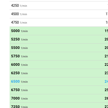
4250
1/min
4500
1
1/min
4750
1
1/min
5000
1
1/min
5250
2
1/min
5500
2
1/min
5750
2
1/min
6000
2
1/min
6250
2
1/min
6500
2
1/min
6750
2
1/min
7000
2
1/min
7250
2
1/min