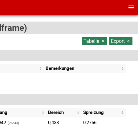
lframe)
Tabelle
Export
Bemerkungen
Gang
Bereich
Spreizung
047
0,438
0,2756
(26/43)