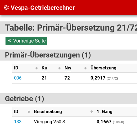
Vespa-Getrieberechner
Tabelle: Primär-Übersetzung 21/72
Vorherige Seite
Primär-Übersetzungen (1)
ID
Ku
Nw
Übersetzung
036
21
72
0,2917
(21/72)
Getriebe (1)
ID
Beschreibung
1. Gang
133
Viergang V50 S
0,1667
(10/60)