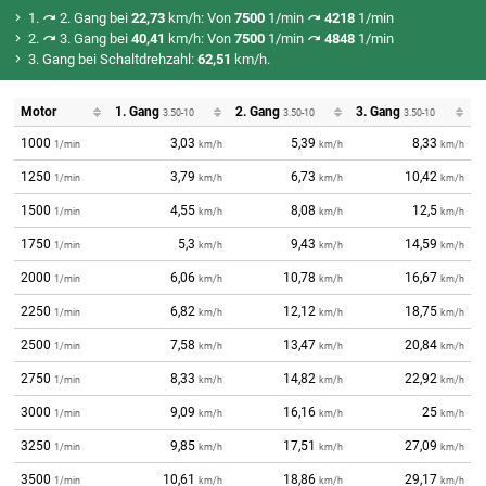
1.
2. Gang bei
22,73
km/h: Von
7500
1/min
4218
1/min
2.
3. Gang bei
40,41
km/h: Von
7500
1/min
4848
1/min
3. Gang bei Schaltdrehzahl:
62,51
km/h.
Motor
1. Gang
2. Gang
3. Gang
3.50-10
3.50-10
3.50-10
1000
3,03
5,39
8,33
1/min
km/h
km/h
km/h
1250
3,79
6,73
10,42
1/min
km/h
km/h
km/h
1500
4,55
8,08
12,5
1/min
km/h
km/h
km/h
1750
5,3
9,43
14,59
1/min
km/h
km/h
km/h
2000
6,06
10,78
16,67
1/min
km/h
km/h
km/h
2250
6,82
12,12
18,75
1/min
km/h
km/h
km/h
2500
7,58
13,47
20,84
1/min
km/h
km/h
km/h
2750
8,33
14,82
22,92
1/min
km/h
km/h
km/h
3000
9,09
16,16
25
1/min
km/h
km/h
km/h
3250
9,85
17,51
27,09
1/min
km/h
km/h
km/h
3500
10,61
18,86
29,17
1/min
km/h
km/h
km/h