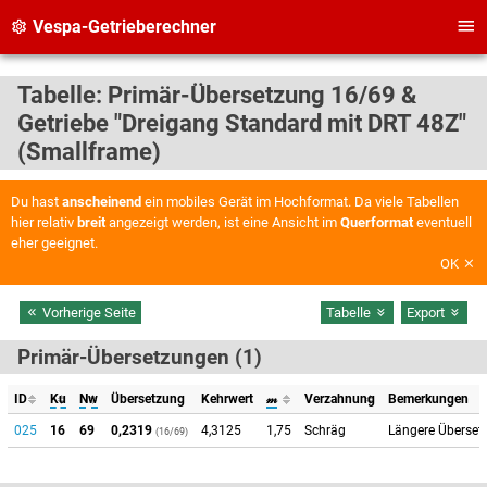
Vespa-Getrieberechner
Tabelle: Primär-Übersetzung 16/69 &
Getriebe "Dreigang Standard mit DRT 48Z"
(Smallframe)
Du hast
anscheinend
ein mobiles Gerät im Hochformat. Da viele Tabellen
hier relativ
breit
angezeigt werden, ist eine Ansicht im
Querformat
eventuell
eher geeignet.
OK
Vorherige Seite
Tabelle
Export
Primär-Übersetzungen (1)
ID
Ku
Nw
Übersetzung
Kehrwert
𝓂
Verzahnung
Bemerkungen
025
16
69
0,2319
4,3125
1,75
Schräg
Längere Übersetz
(16/69)