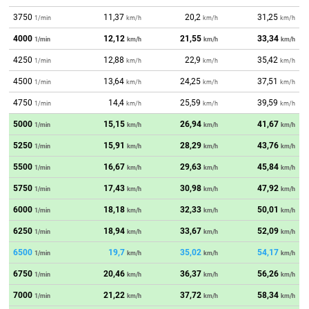
3750
11,37
20,2
31,25
1/min
km/h
km/h
km/h
4000
12,12
21,55
33,34
1/min
km/h
km/h
km/h
4250
12,88
22,9
35,42
1/min
km/h
km/h
km/h
4500
13,64
24,25
37,51
1/min
km/h
km/h
km/h
4750
14,4
25,59
39,59
1/min
km/h
km/h
km/h
5000
15,15
26,94
41,67
1/min
km/h
km/h
km/h
5250
15,91
28,29
43,76
1/min
km/h
km/h
km/h
5500
16,67
29,63
45,84
1/min
km/h
km/h
km/h
5750
17,43
30,98
47,92
1/min
km/h
km/h
km/h
6000
18,18
32,33
50,01
1/min
km/h
km/h
km/h
6250
18,94
33,67
52,09
1/min
km/h
km/h
km/h
6500
19,7
35,02
54,17
1/min
km/h
km/h
km/h
6750
20,46
36,37
56,26
1/min
km/h
km/h
km/h
7000
21,22
37,72
58,34
1/min
km/h
km/h
km/h