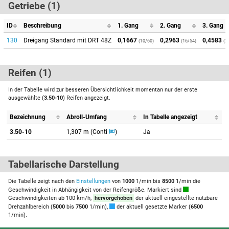
Getriebe (1)
ID
Beschreibung
1. Gang
2. Gang
3. Gang
130
Dreigang Standard mit DRT 48Z
0,1667
0,2963
0,4583
(10/60)
(16/54)
(2
Reifen (1)
In der Tabelle wird zur besseren Übersichtlichkeit momentan nur der erste
ausgewählte (
3.50-10
) Reifen angezeigt.
Bezeichnung
Abroll-Umfang
In Tabelle angezeigt
3.50-10
1,307 m (Conti
)
Ja
Tabellarische Darstellung
Die Tabelle zeigt nach den
Einstellungen
von
1000
1/min bis
8500
1/min die
Geschwindigkeit in Abhängigkeit von der Reifengröße. Markiert sind
Geschwindigkeiten ab 100 km/h,
hervorgehoben
der aktuell eingestellte nutzbare
Drehzahlbereich (
5000
bis
7500
1/min),
der aktuell gesetzte Marker (
6500
1/min).