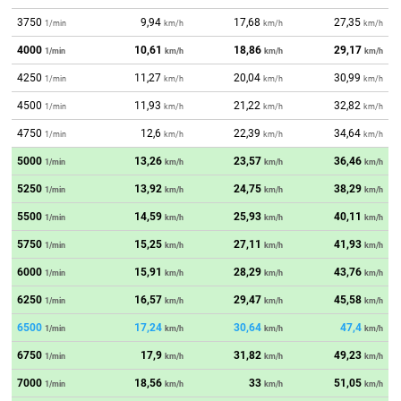
3750
9,94
17,68
27,35
1/min
km/h
km/h
km/h
4000
10,61
18,86
29,17
1/min
km/h
km/h
km/h
4250
11,27
20,04
30,99
1/min
km/h
km/h
km/h
4500
11,93
21,22
32,82
1/min
km/h
km/h
km/h
4750
12,6
22,39
34,64
1/min
km/h
km/h
km/h
5000
13,26
23,57
36,46
1/min
km/h
km/h
km/h
5250
13,92
24,75
38,29
1/min
km/h
km/h
km/h
5500
14,59
25,93
40,11
1/min
km/h
km/h
km/h
5750
15,25
27,11
41,93
1/min
km/h
km/h
km/h
6000
15,91
28,29
43,76
1/min
km/h
km/h
km/h
6250
16,57
29,47
45,58
1/min
km/h
km/h
km/h
6500
17,24
30,64
47,4
1/min
km/h
km/h
km/h
6750
17,9
31,82
49,23
1/min
km/h
km/h
km/h
7000
18,56
33
51,05
1/min
km/h
km/h
km/h