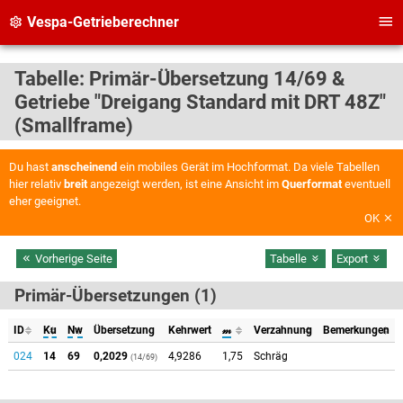
Vespa-Getrieberechner
Tabelle: Primär-Übersetzung 14/69 &
Getriebe "Dreigang Standard mit DRT 48Z"
(Smallframe)
Du hast
anscheinend
ein mobiles Gerät im Hochformat. Da viele Tabellen
hier relativ
breit
angezeigt werden, ist eine Ansicht im
Querformat
eventuell
eher geeignet.
OK
Vorherige Seite
Tabelle
Export
Primär-Übersetzungen (1)
ID
Ku
Nw
Übersetzung
Kehrwert
𝓂
Verzahnung
Bemerkungen
024
14
69
0,2029
4,9286
1,75
Schräg
(14/69)