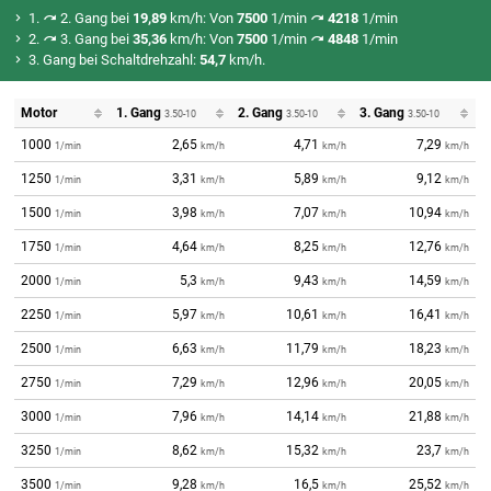
1.
2. Gang bei
19,89
km/h: Von
7500
1/min
4218
1/min
2.
3. Gang bei
35,36
km/h: Von
7500
1/min
4848
1/min
3. Gang bei Schaltdrehzahl:
54,7
km/h.
Motor
1. Gang
2. Gang
3. Gang
3.50-10
3.50-10
3.50-10
1000
2,65
4,71
7,29
1/min
km/h
km/h
km/h
1250
3,31
5,89
9,12
1/min
km/h
km/h
km/h
1500
3,98
7,07
10,94
1/min
km/h
km/h
km/h
1750
4,64
8,25
12,76
1/min
km/h
km/h
km/h
2000
5,3
9,43
14,59
1/min
km/h
km/h
km/h
2250
5,97
10,61
16,41
1/min
km/h
km/h
km/h
2500
6,63
11,79
18,23
1/min
km/h
km/h
km/h
2750
7,29
12,96
20,05
1/min
km/h
km/h
km/h
3000
7,96
14,14
21,88
1/min
km/h
km/h
km/h
3250
8,62
15,32
23,7
1/min
km/h
km/h
km/h
3500
9,28
16,5
25,52
1/min
km/h
km/h
km/h