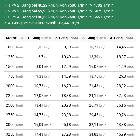
1.
2. Gang bei
40,22
km/h: Von
7500
1/min
4792
1/min
2.
3. Gang bei
62,95
km/h: Von
7500
1/min
5875
1/min
3.
4. Gang bei
80,36
km/h: Von
7500
1/min
5557
1/min
4. Gang bei Schaltdrehzahl:
108,44
km/h.
Motor
1. Gang
2. Gang
3. Gang
4. Gang
3.50-10
3.50-10
3.50-10
3.50-10
1000
5,36
8,39
10,71
14,46
1/min
km/h
km/h
km/h
km/h
1250
6,7
10,49
13,39
18,07
1/min
km/h
km/h
km/h
km/h
1500
8,04
12,59
16,07
21,69
1/min
km/h
km/h
km/h
km/h
1750
9,38
14,69
18,75
25,3
1/min
km/h
km/h
km/h
km/h
2000
10,73
16,79
21,43
28,92
1/min
km/h
km/h
km/h
km/h
2250
12,07
18,88
24,11
32,53
1/min
km/h
km/h
km/h
km/h
2500
13,41
20,98
26,79
36,15
1/min
km/h
km/h
km/h
km/h
2750
14,75
23,08
29,46
39,76
1/min
km/h
km/h
km/h
km/h
3000
16,09
25,18
32,14
43,38
1/min
km/h
km/h
km/h
km/h
3250
17,43
27,28
34,82
46,99
1/min
km/h
km/h
km/h
km/h