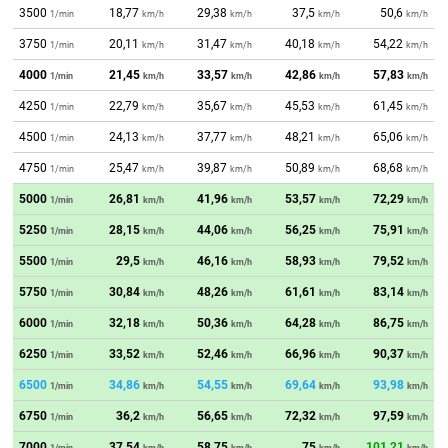
3500
18,77
29,38
37,5
50,6
1/min
km/h
km/h
km/h
km/h
3750
20,11
31,47
40,18
54,22
1/min
km/h
km/h
km/h
km/h
4000
21,45
33,57
42,86
57,83
1/min
km/h
km/h
km/h
km/h
4250
22,79
35,67
45,53
61,45
1/min
km/h
km/h
km/h
km/h
4500
24,13
37,77
48,21
65,06
1/min
km/h
km/h
km/h
km/h
4750
25,47
39,87
50,89
68,68
1/min
km/h
km/h
km/h
km/h
5000
26,81
41,96
53,57
72,29
1/min
km/h
km/h
km/h
km/h
5250
28,15
44,06
56,25
75,91
1/min
km/h
km/h
km/h
km/h
5500
29,5
46,16
58,93
79,52
1/min
km/h
km/h
km/h
km/h
5750
30,84
48,26
61,61
83,14
1/min
km/h
km/h
km/h
km/h
6000
32,18
50,36
64,28
86,75
1/min
km/h
km/h
km/h
km/h
6250
33,52
52,46
66,96
90,37
1/min
km/h
km/h
km/h
km/h
6500
34,86
54,55
69,64
93,98
1/min
km/h
km/h
km/h
km/h
6750
36,2
56,65
72,32
97,59
1/min
km/h
km/h
km/h
km/h
7000
37,54
58,75
75
101,21