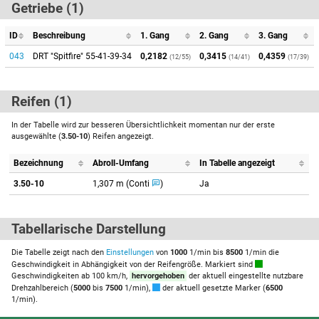
Getriebe (1)
ID
Beschreibung
1. Gang
2. Gang
3. Gang
043
DRT "Spitfire" 55-41-39-34
0,2182
0,3415
0,4359
(12/55)
(14/41)
(17/39)
Reifen (1)
In der Tabelle wird zur besseren Übersichtlichkeit momentan nur der erste
ausgewählte (
3.50-10
) Reifen angezeigt.
Bezeichnung
Abroll-Umfang
In Tabelle angezeigt
3.50-10
1,307 m (Conti
)
Ja
Tabellarische Darstellung
Die Tabelle zeigt nach den
Einstellungen
von
1000
1/min bis
8500
1/min die
Geschwindigkeit in Abhängigkeit von der Reifengröße. Markiert sind
Geschwindigkeiten ab 100 km/h,
hervorgehoben
der aktuell eingestellte nutzbare
Drehzahlbereich (
5000
bis
7500
1/min),
der aktuell gesetzte Marker (
6500
1/min).