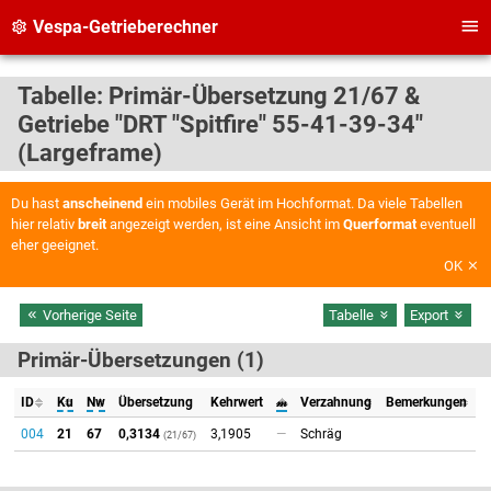
Vespa-Getrieberechner
Tabelle: Primär-Übersetzung 21/67 &
Getriebe "DRT "Spitfire" 55-41-39-34"
(Largeframe)
Du hast
anscheinend
ein mobiles Gerät im Hochformat. Da viele Tabellen
hier relativ
breit
angezeigt werden, ist eine Ansicht im
Querformat
eventuell
eher geeignet.
OK
Vorherige Seite
Tabelle
Export
Primär-Übersetzungen (1)
ID
Ku
Nw
Übersetzung
Kehrwert
𝓂
Verzahnung
Bemerkungen
004
21
67
0,3134
3,1905
—
Schräg
(21/67)