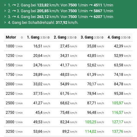
1.
2. Gang bei
123,82
km/h: Von
7500
1/min
4511
1/min
2.
3. Gang bei
205,85
km/h: Von
7500
1/min
5867
1/min
3.
4. Gang bei
263,12
km/h: Von
7500
1/min
6207
1/min
4. Gang bei Schaltdrehzahl:
317,92
km/h.
Motor
1. Gang
2. Gang
3. Gang
4. Gang
3.50-10
3.50-10
3.50-10
3.50-10
1000
16,51
27,45
35,08
42,39
1/min
km/h
km/h
km/h
km/h
1250
20,64
34,31
43,85
52,99
1/min
km/h
km/h
km/h
km/h
1500
24,76
41,17
52,62
63,58
1/min
km/h
km/h
km/h
km/h
1750
28,89
48,03
61,39
74,18
1/min
km/h
km/h
km/h
km/h
2000
33,02
54,89
70,17
84,78
1/min
km/h
km/h
km/h
km/h
2250
37,15
61,76
78,94
95,38
1/min
km/h
km/h
km/h
km/h
2500
41,27
68,62
87,71
105,97
1/min
km/h
km/h
km/h
km/h
2750
45,4
75,48
96,48
116,57
1/min
km/h
km/h
km/h
km/h
3000
49,53
82,34
105,25
127,17
1/min
km/h
km/h
km/h
km/h
3250
53,66
89,2
114,02
137,76
1/min
km/h
km/h
km/h
km/h