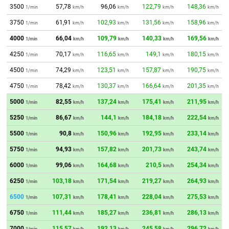
3500
57,78
96,06
122,79
148,36
1/min
km/h
km/h
km/h
km/h
3750
61,91
102,93
131,56
158,96
1/min
km/h
km/h
km/h
km/h
4000
66,04
109,79
140,33
169,56
1/min
km/h
km/h
km/h
km/h
4250
70,17
116,65
149,1
180,15
1/min
km/h
km/h
km/h
km/h
4500
74,29
123,51
157,87
190,75
1/min
km/h
km/h
km/h
km/h
4750
78,42
130,37
166,64
201,35
1/min
km/h
km/h
km/h
km/h
5000
82,55
137,24
175,41
211,95
1/min
km/h
km/h
km/h
km/h
5250
86,67
144,1
184,18
222,54
1/min
km/h
km/h
km/h
km/h
5500
90,8
150,96
192,95
233,14
1/min
km/h
km/h
km/h
km/h
5750
94,93
157,82
201,73
243,74
1/min
km/h
km/h
km/h
km/h
6000
99,06
164,68
210,5
254,34
1/min
km/h
km/h
km/h
km/h
6250
103,18
171,54
219,27
264,93
1/min
km/h
km/h
km/h
km/h
6500
107,31
178,41
228,04
275,53
1/min
km/h
km/h
km/h
km/h
6750
111,44
185,27
236,81
286,13
1/min
km/h
km/h
km/h
km/h
7000
115,57
192,13
245,58
296,72