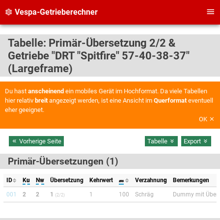
Vespa-Getrieberechner
Tabelle: Primär-Übersetzung 2/2 &
Getriebe "DRT "Spitfire" 57-40-38-37"
(Largeframe)
Du hast
anscheinend
ein mobiles Gerät im Hochformat. Da viele Tabellen
hier relativ
breit
angezeigt werden, ist eine Ansicht im
Querformat
eventuell
eher geeignet.
OK
Vorherige Seite
Tabelle
Export
Primär-Übersetzungen (1)
ID
Ku
Nw
Übersetzung
Kehrwert
𝓂
Verzahnung
Bemerkungen
001
2
2
1
1
100
Schräg
Dummy mit Überse
(2/2)