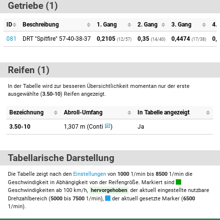
Getriebe (1)
ID
Beschreibung
1. Gang
2. Gang
3. Gang
4.
081
DRT "Spitfire" 57-40-38-37
0,2105
0,35
0,4474
0,
(12/57)
(14/40)
(17/38)
Reifen (1)
In der Tabelle wird zur besseren Übersichtlichkeit momentan nur der erste
ausgewählte (
3.50-10
) Reifen angezeigt.
Bezeichnung
Abroll-Umfang
In Tabelle angezeigt
3.50-10
1,307 m (Conti
)
Ja
Tabellarische Darstellung
Die Tabelle zeigt nach den
Einstellungen
von
1000
1/min bis
8500
1/min die
Geschwindigkeit in Abhängigkeit von der Reifengröße. Markiert sind
Geschwindigkeiten ab 100 km/h,
hervorgehoben
der aktuell eingestellte nutzbare
Drehzahlbereich (
5000
bis
7500
1/min),
der aktuell gesetzte Marker (
6500
1/min).