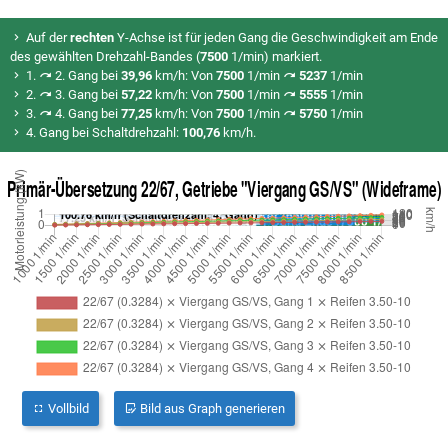
Auf der
rechten
Y-Achse ist für jeden Gang die Geschwindigkeit am Ende
des gewählten Drehzahl-Bandes (
7500
1/min) markiert.
1.
2. Gang bei
39,96
km/h: Von
7500
1/min
5237
1/min
2.
3. Gang bei
57,22
km/h: Von
7500
1/min
5555
1/min
3.
4. Gang bei
77,25
km/h: Von
7500
1/min
5750
1/min
4. Gang bei Schaltdrehzahl:
100,76
km/h.
Vollbild
Bild aus Graph generieren