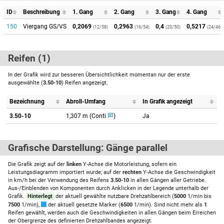
ID
Beschreibung
1. Gang
2. Gang
3. Gang
4. Gang
150
Viergang GS/VS
0,2069
0,2963
0,4
0,5217
(12/58)
(16/54)
(20/50)
(24/46)
Reifen (1)
In der Grafik wird zur besseren Übersichtlichkeit momentan nur der erste
ausgewählte (
3.50-10
) Reifen angezeigt.
Bezeichnung
Abroll-Umfang
In Grafik angezeigt
3.50-10
1,307 m (Conti
)
Ja
Grafische Darstellung: Gänge parallel
Die Grafik zeigt auf der
linken
Y-Achse die Motorleistung, sofern ein
Leistungsdiagramm importiert wurde; auf der
rechten
Y-Achse die Geschwindigkeit
in km/h bei der Verwendung des Reifens
3.50-10
in allen Gängen aller Getriebe.
Aus-/Einblenden von Komponenten durch Anklicken in der Legende unterhalb der
Grafik.
Hinterlegt
der aktuell gewählte nutzbare Drehzahlbereich (
5000
1/min bis
7500
1/min),
der aktuell gesetzte Marker (
6500
1/min). Sind nicht mehr als
1
Reifen gewählt, werden auch die Geschwindigkeiten in allen Gängen beim Erreichen
der Obergrenze des definierten Drehzahlbandes angezeigt.