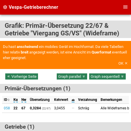
Vespa-Getrieberechner
Grafik: Primär-Übersetzung 22/67 &
Getriebe "Viergang GS/VS" (Wideframe)
Du hast
anscheinend
ein mobiles Gerät im Hochformat. Da viele Tabellen
hier relativ
breit
angezeigt werden, ist eine Ansicht im
Querformat
eventuell
eher geeignet.
OK
Vorherige Seite
Graph parallel
Graph sequentiell
Primär-Übersetzungen (1)
ID
Ku
Nw
Übersetzung
Kehrwert
𝓂
Verzahnung
Bemerkungen
058
22
67
0,3284
3,0455
—
Schräg
Alle Wideframes bi
(22/67)
Getriebe (1)