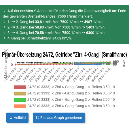
Auf der
rechten
Y-Achse ist für jeden Gang die Geschwindigkeit am Ende
des gewählten Drehzahl-Bandes (
7500
1/min) markiert.
1.
2. Gang bei
33,8
km/h: Von
7500
1/min
4987
1/min
2.
3. Gang bei
50,83
km/h: Von
7500
1/min
5401
1/min
3.
4. Gang bei
70,58
km/h: Von
7500
1/min
6300
1/min
4. Gang bei Schaltdrehzahl:
84,02
km/h.
Vollbild
Bild aus Graph generieren