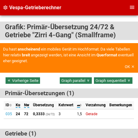
Vespa-Getrieberechner
Grafik: Primär-Übersetzung 24/72 &
Getriebe "Zirri 4-Gang" (Smallframe)
Du hast
anscheinend
ein mobiles Gerät im Hochformat. Da viele Tabellen
hier relativ
breit
angezeigt werden, ist eine Ansicht im
Querformat
eventuell
eher geeignet.
OK
Vorherige Seite
Graph parallel
Graph sequentiell
Primär-Übersetzungen (1)
ID
Ku
Nw
Übersetzung
Kehrwert
𝓂
Verzahnung
Bemerkungen
035
24
72
0,3333
3
1,5
Gerade
(24/72)
Getriebe (1)