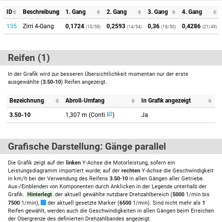
ID
Beschreibung
1. Gang
2. Gang
3. Gang
4. Gang
135
Zirri 4-Gang
0,1724
0,2593
0,36
0,4286
(10/58)
(14/54)
(18/50)
(21/49)
Reifen (1)
In der Grafik wird zur besseren Übersichtlichkeit momentan nur der erste
ausgewählte (
3.50-10
) Reifen angezeigt.
Bezeichnung
Abroll-Umfang
In Grafik angezeigt
3.50-10
1,307 m (Conti
)
Ja
Grafische Darstellung: Gänge parallel
Die Grafik zeigt auf der
linken
Y-Achse die Motorleistung, sofern ein
Leistungsdiagramm importiert wurde; auf der
rechten
Y-Achse die Geschwindigkeit
in km/h bei der Verwendung des Reifens
3.50-10
in allen Gängen aller Getriebe.
Aus-/Einblenden von Komponenten durch Anklicken in der Legende unterhalb der
Grafik.
Hinterlegt
der aktuell gewählte nutzbare Drehzahlbereich (
5000
1/min bis
7500
1/min),
der aktuell gesetzte Marker (
6500
1/min). Sind nicht mehr als
1
Reifen gewählt, werden auch die Geschwindigkeiten in allen Gängen beim Erreichen
der Obergrenze des definierten Drehzahlbandes angezeigt.