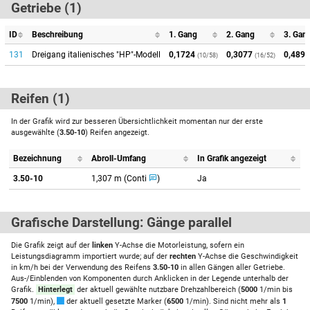
Getriebe (1)
ID
Beschreibung
1. Gang
2. Gang
3. Gan
131
Dreigang italienisches "HP"-Modell
0,1724
0,3077
0,4894
(10/58)
(16/52)
Reifen (1)
In der Grafik wird zur besseren Übersichtlichkeit momentan nur der erste
ausgewählte (
3.50-10
) Reifen angezeigt.
Bezeichnung
Abroll-Umfang
In Grafik angezeigt
3.50-10
1,307 m (Conti
)
Ja
Grafische Darstellung: Gänge parallel
Die Grafik zeigt auf der
linken
Y-Achse die Motorleistung, sofern ein
Leistungsdiagramm importiert wurde; auf der
rechten
Y-Achse die Geschwindigkeit
in km/h bei der Verwendung des Reifens
3.50-10
in allen Gängen aller Getriebe.
Aus-/Einblenden von Komponenten durch Anklicken in der Legende unterhalb der
Grafik.
Hinterlegt
der aktuell gewählte nutzbare Drehzahlbereich (
5000
1/min bis
7500
1/min),
der aktuell gesetzte Marker (
6500
1/min). Sind nicht mehr als
1