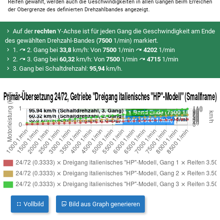
Reifen gewählt, werden auch die Geschwindigkeiten in allen Gängen beim Erreichen
der Obergrenze des definierten Drehzahlbandes angezeigt.
Auf der
rechten
Y-Achse ist für jeden Gang die Geschwindigkeit am Ende
des gewählten Drehzahl-Bandes (
7500
1/min) markiert.
1.
2. Gang bei
33,8
km/h: Von
7500
1/min
4202
1/min
2.
3. Gang bei
60,32
km/h: Von
7500
1/min
4715
1/min
3. Gang bei Schaltdrehzahl:
95,94
km/h.
Vollbild
Bild aus Graph generieren