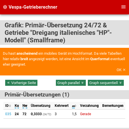
Vespa-Getrieberechner
Grafik: Primär-Übersetzung 24/72 &
Getriebe "Dreigang italienisches "HP"-
Modell" (Smallframe)
Du hast
anscheinend
ein mobiles Gerät im Hochformat. Da viele Tabellen
hier relativ
breit
angezeigt werden, ist eine Ansicht im
Querformat
eventuell
eher geeignet.
OK
Vorherige Seite
Graph parallel
Graph sequentiell
Primär-Übersetzungen (1)
ID
Ku
Nw
Übersetzung
Kehrwert
𝓂
Verzahnung
Bemerkungen
035
24
72
0,3333
3
1,5
Gerade
(24/72)