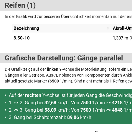
Reifen (1)
In der Grafik wird zur besseren Übersichtlichkeit momentan nur der er
Bezeichnung
Abroll-U
3.50-10
1,307 m (
Grafische Darstellung: Gänge parallel
Die Grafik zeigt auf der
linken
Y-Achse die Motorleistung, sofern ein L
Gängen aller Getriebe. Aus-/Einblenden von Komponenten durch Anklic
aktuell gesetzte Marker (
6500
1/min). Sind nicht mehr als
1
Reifen gew
Auf der
rechten
Y-Achse ist für jeden Gang die Geschwindi
1.
2. Gang bei
32,68
km/h: Von
7500
1/min
4218
1/m
2.
3. Gang bei
58,09
km/h: Von
7500
1/min
4848
1/m
3. Gang bei Schaltdrehzahl:
89,86
km/h.