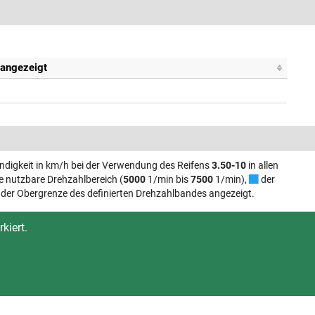
k angezeigt
digkeit in km/h bei der Verwendung des Reifens
3.50-10
in allen
e nutzbare Drehzahlbereich (
5000
1/min bis
7500
1/min),
der
 der Obergrenze des definierten Drehzahlbandes angezeigt.
kiert.