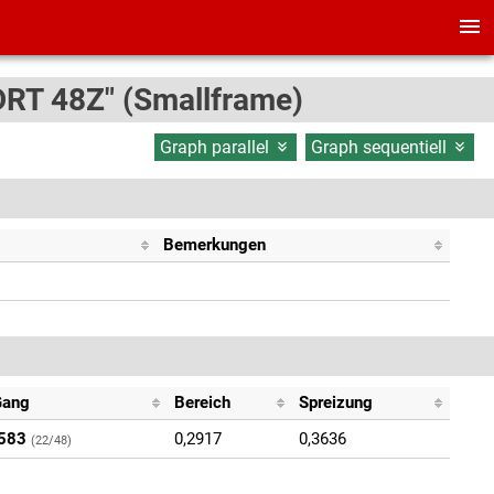
DRT 48Z" (Smallframe)
Graph parallel
Graph sequentiell
Bemerkungen
Gang
Bereich
Spreizung
583
0,2917
0,3636
(22/48)