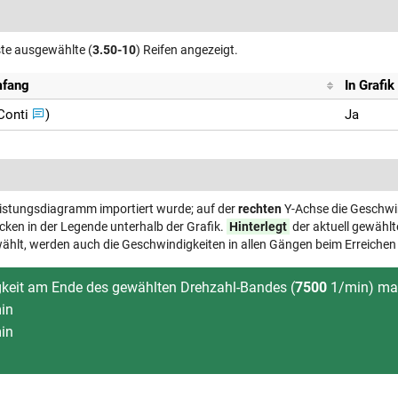
ste ausgewählte (
3.50-10
) Reifen angezeigt.
mfang
In Grafi
Conti
)
Ja
eistungsdiagramm importiert wurde; auf der
rechten
Y-Achse die Geschwin
ken in der Legende unterhalb der Grafik.
Hinterlegt
der aktuell gewählt
ählt, werden auch die Geschwindigkeiten in allen Gängen beim Erreichen
gkeit am Ende des gewählten Drehzahl-Bandes (
7500
1/min) mar
in
in