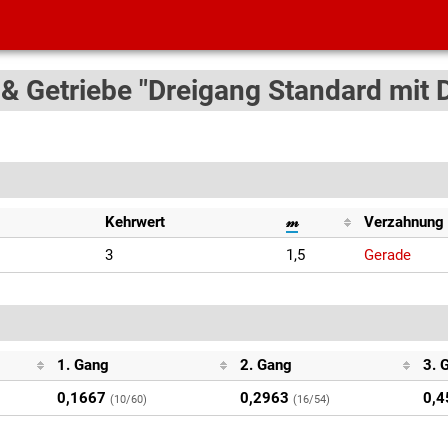
 & Getriebe "Dreigang Standard mit 
Kehrwert
𝓂
Verzahnung
3
1,5
Gerade
1. Gang
2. Gang
3. 
0,1667
0,2963
0,4
(10/60)
(16/54)