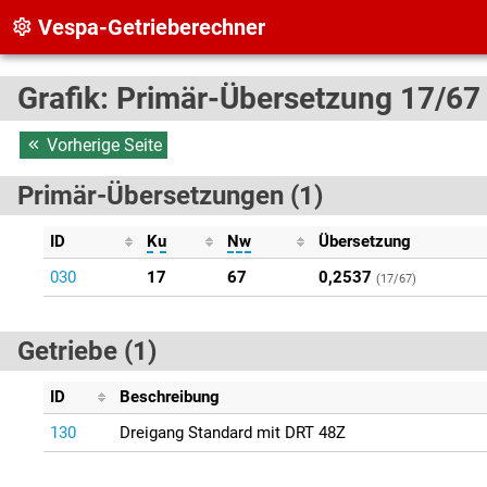
Vespa-Getrieberechner
Grafik: Primär-Übersetzung 17/67
Vorherige Seite
Primär-Übersetzungen (1)
ID
Ku
Nw
Übersetzung
030
17
67
0,2537
(17/67)
Getriebe (1)
ID
Beschreibung
130
Dreigang Standard mit DRT 48Z