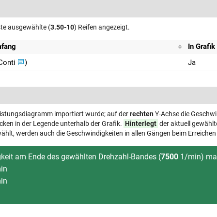
ste ausgewählte (
3.50-10
) Reifen angezeigt.
mfang
In Grafi
Conti
)
Ja
eistungsdiagramm importiert wurde; auf der
rechten
Y-Achse die Geschwin
ken in der Legende unterhalb der Grafik.
Hinterlegt
der aktuell gewählt
ählt, werden auch die Geschwindigkeiten in allen Gängen beim Erreichen
gkeit am Ende des gewählten Drehzahl-Bandes (
7500
1/min) mar
in
in