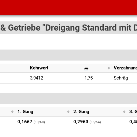
 & Getriebe "Dreigang Standard mit 
Kehrwert
𝓂
Verzahnun
3,9412
1,75
Schräg
1. Gang
2. Gang
3. 
0,1667
0,2963
0,4
(10/60)
(16/54)