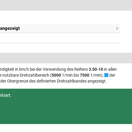
k angezeigt
digkeit in km/h bei der Verwendung des Reifens
3.50-10
in allen
e nutzbare Drehzahlbereich (
5000
1/min bis
7500
1/min),
der
 der Obergrenze des definierten Drehzahlbandes angezeigt.
kiert.