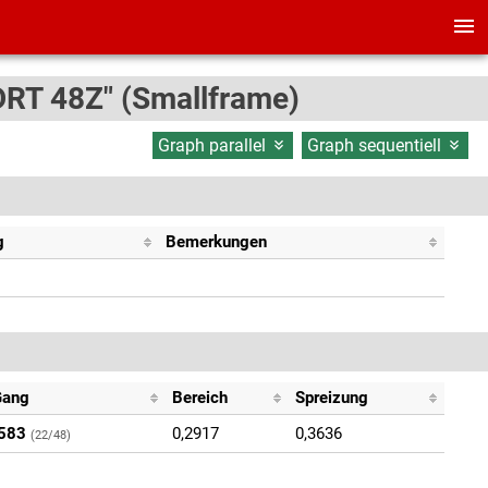
DRT 48Z" (Smallframe)
Graph parallel
Graph sequentiell
g
Bemerkungen
Gang
Bereich
Spreizung
583
0,2917
0,3636
(22/48)