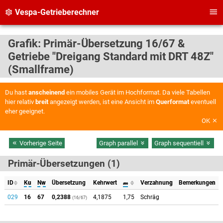
Vespa-Getrieberechner
Grafik: Primär-Übersetzung 16/67 &
Getriebe "Dreigang Standard mit DRT 48Z"
(Smallframe)
Du hast
anscheinend
ein mobiles Gerät im Hochformat. Da viele Tabellen
hier relativ
breit
angezeigt werden, ist eine Ansicht im
Querformat
eventuell
eher geeignet.
OK
Vorherige Seite
Graph parallel
Graph sequentiell
Primär-Übersetzungen (1)
ID
Ku
Nw
Übersetzung
Kehrwert
𝓂
Verzahnung
Bemerkungen
029
16
67
0,2388
4,1875
1,75
Schräg
(16/67)