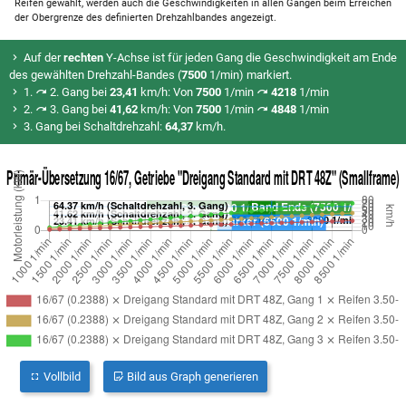
Reifen gewählt, werden auch die Geschwindigkeiten in allen Gängen beim Erreichen
der Obergrenze des definierten Drehzahlbandes angezeigt.
Auf der
rechten
Y-Achse ist für jeden Gang die Geschwindigkeit am Ende
des gewählten Drehzahl-Bandes (
7500
1/min) markiert.
1.
2. Gang bei
23,41
km/h: Von
7500
1/min
4218
1/min
2.
3. Gang bei
41,62
km/h: Von
7500
1/min
4848
1/min
3. Gang bei Schaltdrehzahl:
64,37
km/h.
Vollbild
Bild aus Graph generieren