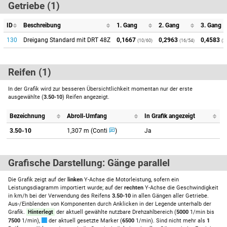
Getriebe (1)
ID
Beschreibung
1. Gang
2. Gang
3. Gang
130
Dreigang Standard mit DRT 48Z
0,1667
0,2963
0,4583
(10/60)
(16/54)
(2
Reifen (1)
In der Grafik wird zur besseren Übersichtlichkeit momentan nur der erste
ausgewählte (
3.50-10
) Reifen angezeigt.
Bezeichnung
Abroll-Umfang
In Grafik angezeigt
3.50-10
1,307 m (Conti
)
Ja
Grafische Darstellung: Gänge parallel
Die Grafik zeigt auf der
linken
Y-Achse die Motorleistung, sofern ein
Leistungsdiagramm importiert wurde; auf der
rechten
Y-Achse die Geschwindigkeit
in km/h bei der Verwendung des Reifens
3.50-10
in allen Gängen aller Getriebe.
Aus-/Einblenden von Komponenten durch Anklicken in der Legende unterhalb der
Grafik.
Hinterlegt
der aktuell gewählte nutzbare Drehzahlbereich (
5000
1/min bis
7500
1/min),
der aktuell gesetzte Marker (
6500
1/min). Sind nicht mehr als
1