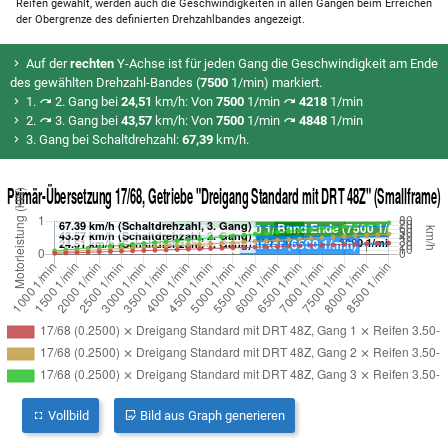
Reifen gewählt, werden auch die Geschwindigkeiten in allen Gängen beim Erreichen
der Obergrenze des definierten Drehzahlbandes angezeigt.
Auf der
rechten
Y-Achse ist für jeden Gang die Geschwindigkeit am Ende
des gewählten Drehzahl-Bandes (
7500
1/min) markiert.
1.
2. Gang bei
24,51
km/h: Von
7500
1/min
4218
1/min
2.
3. Gang bei
43,57
km/h: Von
7500
1/min
4848
1/min
3. Gang bei Schaltdrehzahl:
67,39
km/h.
Vollbild
Bild aus Graph generieren