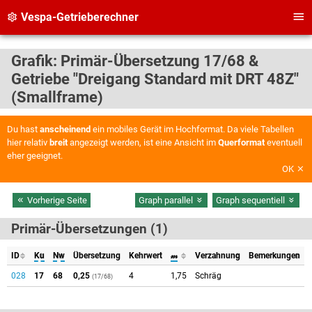
Vespa-Getrieberechner
Grafik: Primär-Übersetzung 17/68 &
Getriebe "Dreigang Standard mit DRT 48Z"
(Smallframe)
Du hast
anscheinend
ein mobiles Gerät im Hochformat. Da viele Tabellen
hier relativ
breit
angezeigt werden, ist eine Ansicht im
Querformat
eventuell
eher geeignet.
OK
Vorherige Seite
Graph parallel
Graph sequentiell
Primär-Übersetzungen (1)
ID
Ku
Nw
Übersetzung
Kehrwert
𝓂
Verzahnung
Bemerkungen
028
17
68
0,25
4
1,75
Schräg
(17/68)