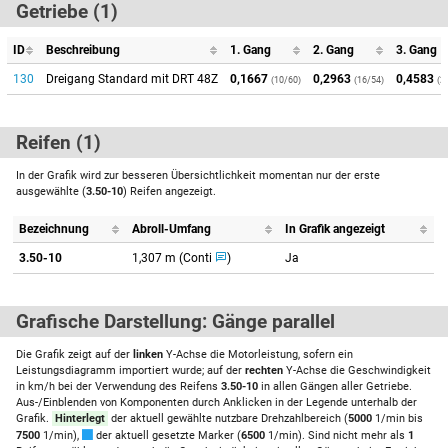
Getriebe (1)
ID
Beschreibung
1. Gang
2. Gang
3. Gang
130
Dreigang Standard mit DRT 48Z
0,1667
0,2963
0,4583
(10/60)
(16/54)
(2
Reifen (1)
In der Grafik wird zur besseren Übersichtlichkeit momentan nur der erste
ausgewählte (
3.50-10
) Reifen angezeigt.
Bezeichnung
Abroll-Umfang
In Grafik angezeigt
3.50-10
1,307 m (Conti
)
Ja
Grafische Darstellung: Gänge parallel
Die Grafik zeigt auf der
linken
Y-Achse die Motorleistung, sofern ein
Leistungsdiagramm importiert wurde; auf der
rechten
Y-Achse die Geschwindigkeit
in km/h bei der Verwendung des Reifens
3.50-10
in allen Gängen aller Getriebe.
Aus-/Einblenden von Komponenten durch Anklicken in der Legende unterhalb der
Grafik.
Hinterlegt
der aktuell gewählte nutzbare Drehzahlbereich (
5000
1/min bis
7500
1/min),
der aktuell gesetzte Marker (
6500
1/min). Sind nicht mehr als
1