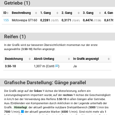
Getriebe (1)
ID
Beschreibung
1. Gang
2. Gang
3. Gang
4. Gang
155
Motovespa GT160
0,2281
0,3171
0,4474
0,6176
(13/57)
(13/41)
(17/38)
Reifen (1)
In der Grafik wird zur besseren Übersichtlichkeit momentan nur der erste
ausgewählte (
3.50-10
) Reifen angezeigt.
Bezeichnung
Abroll-Umfang
In Grafik angezeigt
3.50-10
1,307 m (Conti
)
Ja
Grafische Darstellung: Gänge parallel
Die Grafik zeigt auf der
linken
Y-Achse die Motorleistung, sofern ein
Leistungsdiagramm importiert wurde; auf der
rechten
Y-Achse die Geschwindigkeit
in km/h bei der Verwendung des Reifens
3.50-10
in allen Gängen aller Getriebe.
Aus-/Einblenden von Komponenten durch Anklicken in der Legende unterhalb der
Grafik.
Hinterlegt
der aktuell gewählte nutzbare Drehzahlbereich (
5000
1/min bis
7500
1/min),
der aktuell gesetzte Marker (
6500
1/min). Sind nicht mehr als
1