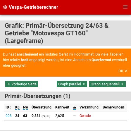
Vespa-Getrieberechner
Grafik: Primär-Übersetzung 24/63 &
Getriebe "Motovespa GT160"
(Largeframe)
Du hast
anscheinend
ein mobiles Gerät im Hochformat. Da viele Tabellen
hier relativ
breit
angezeigt werden, ist eine Ansicht im
Querformat
eventuell
eher geeignet.
OK
Vorherige Seite
Graph parallel
Graph sequentiell
Primär-Übersetzungen (1)
ID
Ku
Nw
Übersetzung
Kehrwert
𝓂
Verzahnung
Bemerkungen
008
24
63
0,381
2,625
—
Gerade
(24/63)