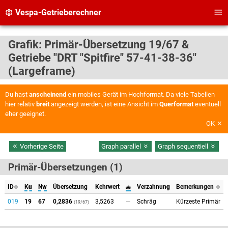
Vespa-Getrieberechner
Grafik: Primär-Übersetzung 19/67 &
Getriebe "DRT "Spitfire" 57-41-38-36"
(Largeframe)
Du hast
anscheinend
ein mobiles Gerät im Hochformat. Da viele Tabellen
hier relativ
breit
angezeigt werden, ist eine Ansicht im
Querformat
eventuell
eher geeignet.
OK
Vorherige Seite
Graph parallel
Graph sequentiell
Primär-Übersetzungen (1)
ID
Ku
Nw
Übersetzung
Kehrwert
𝓂
Verzahnung
Bemerkungen
019
19
67
0,2836
3,5263
—
Schräg
Kürzeste Primär
(19/67)