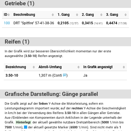
Getriebe (1)
ID
Beschreibung
1. Gang
2. Gang
3. Gang
100
DRT "Spitfire" 57-41-38-36
0,2105
0,3415
0,4474
(12/57)
(14/41)
(17/38)
Reifen (1)
In der Grafik wird zur besseren Übersichtlichkeit momentan nur der erste
ausgewählte (
3.50-10
) Reifen angezeigt.
Bezeichnung
Abroll-Umfang
In Grafik angezeigt
3.50-10
1,307 m (Conti
)
Ja
Grafische Darstellung: Gänge parallel
Die Grafik zeigt auf der
linken
Y-Achse die Motorleistung, sofern ein
Leistungsdiagramm importiert wurde; auf der
rechten
Y-Achse die Geschwindigkeit
in km/h bei der Verwendung des Reifens
3.50-10
in allen Gängen aller Getriebe.
Aus-/Einblenden von Komponenten durch Anklicken in der Legende unterhalb der
Grafik.
Hinterlegt
der aktuell gewählte nutzbare Drehzahlbereich (
5000
1/min bis
7500
1/min),
der aktuell gesetzte Marker (
6500
1/min). Sind nicht mehr als
1