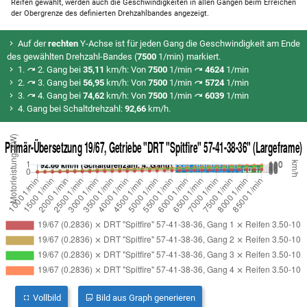
Reifen gewählt, werden auch die Geschwindigkeiten in allen Gängen beim Erreichen
der Obergrenze des definierten Drehzahlbandes angezeigt.
Auf der
rechten
Y-Achse ist für jeden Gang die Geschwindigkeit am Ende
des gewählten Drehzahl-Bandes (
7500
1/min) markiert.
1.
2. Gang bei
35,11
km/h: Von
7500
1/min
4624
1/min
2.
3. Gang bei
56,95
km/h: Von
7500
1/min
5724
1/min
3.
4. Gang bei
74,62
km/h: Von
7500
1/min
6039
1/min
4. Gang bei Schaltdrehzahl:
92,66
km/h.
Vollbild
Bild aus Graph generieren